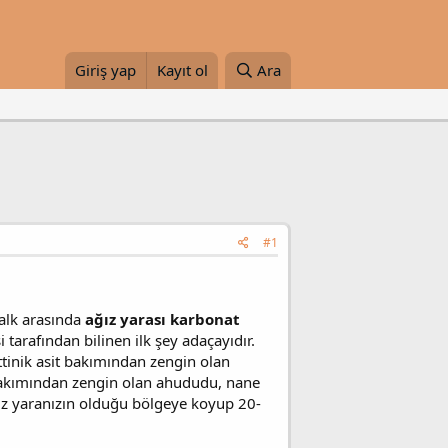
Giriş yap
Kayıt ol
Ara
#1
alk arasında
ağız yarası karbonat
tarafından bilinen ilk şey adaçayıdır.
ttinik asit bakımından zengin olan
 bakımından zengin olan ahududu, nane
 ağız yaranızın olduğu bölgeye koyup 20-