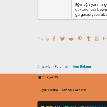
i
Eğer ağız yaranız g
doktorunuza başvuru
gargarası yaparak ağ
Facebook
Twitter
Reddit
Pinterest
Tumblr
Wha
Paylaş:
Anasayfa
Forumlar
Ağız Bakımı
Türkçe (TR)
Büyük Forum
Kalabalık Yalnızlık