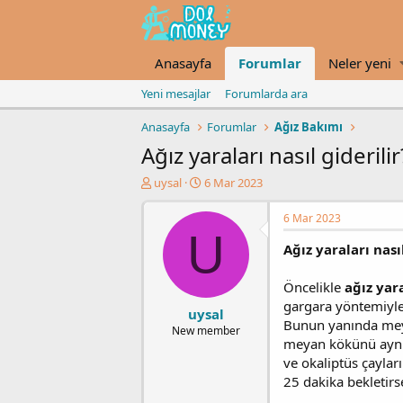
Anasayfa
Forumlar
Neler yeni
Yeni mesajlar
Forumlarda ara
Anasayfa
Forumlar
Ağız Bakımı
Ağız yaraları nasıl giderilir
K
B
uysal
6 Mar 2023
o
a
n
ş
6 Mar 2023
u
l
U
y
a
Ağız yaraları nasıl
u
n
b
g
Öncelikle
ağız yara
a
ı
gargara yöntemiyle 
ş
ç
uysal
Bunun yanında meyan
l
t
New member
meyan kökünü aynı 
a
a
t
r
ve okaliptüs çaylar
a
i
25 dakika bekletirs
n
h