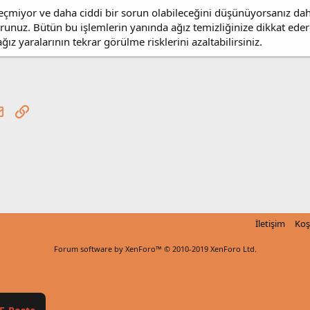
eçmiyor ve daha ciddi bir sorun olabileceğini düşünüyorsanız daha
nuz. Bütün bu işlemlerin yanında ağız temizliğinize dikkat ederek,
ız yaralarının tekrar görülme risklerini azaltabilirsiniz.
tsApp
E-posta
Link
İletişim
Koş
Forum software by XenForo™
© 2010-2019 XenForo Ltd.