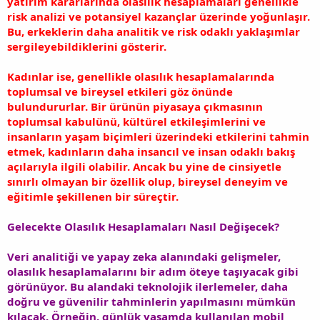
yatırım kararlarında olasılık hesaplamaları genellikle
risk analizi ve potansiyel kazançlar üzerinde yoğunlaşır.
Bu, erkeklerin daha analitik ve risk odaklı yaklaşımlar
sergileyebildiklerini gösterir.
Kadınlar ise, genellikle olasılık hesaplamalarında
toplumsal ve bireysel etkileri göz önünde
bulundururlar. Bir ürünün piyasaya çıkmasının
toplumsal kabulünü, kültürel etkileşimlerini ve
insanların yaşam biçimleri üzerindeki etkilerini tahmin
etmek, kadınların daha insancıl ve insan odaklı bakış
açılarıyla ilgili olabilir. Ancak bu yine de cinsiyetle
sınırlı olmayan bir özellik olup, bireysel deneyim ve
eğitimle şekillenen bir süreçtir.
Gelecekte Olasılık Hesaplamaları Nasıl Değişecek?
Veri analitiği ve yapay zeka alanındaki gelişmeler,
olasılık hesaplamalarını bir adım öteye taşıyacak gibi
görünüyor. Bu alandaki teknolojik ilerlemeler, daha
doğru ve güvenilir tahminlerin yapılmasını mümkün
kılacak. Örneğin, günlük yaşamda kullanılan mobil