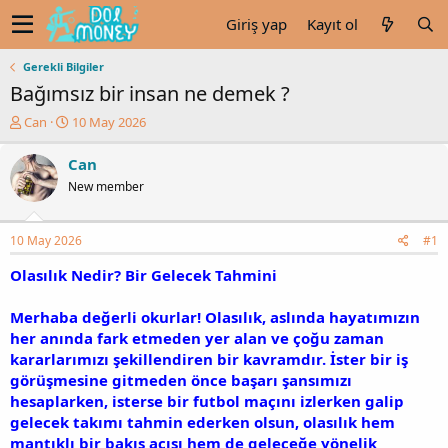
Giriş yap
Kayıt ol
Gerekli Bilgiler
Bağımsız bir insan ne demek ?
K
B
Can
10 May 2026
o
a
n
ş
Can
u
l
New member
y
a
u
n
b
g
10 May 2026
#1
a
ı
ş
ç
Olasılık Nedir? Bir Gelecek Tahmini
l
t
a
a
Merhaba değerli okurlar! Olasılık, aslında hayatımızın
t
r
her anında fark etmeden yer alan ve çoğu zaman
a
i
n
h
kararlarımızı şekillendiren bir kavramdır. İster bir iş
i
görüşmesine gitmeden önce başarı şansımızı
hesaplarken, isterse bir futbol maçını izlerken galip
gelecek takımı tahmin ederken olsun, olasılık hem
mantıklı bir bakış açısı hem de geleceğe yönelik