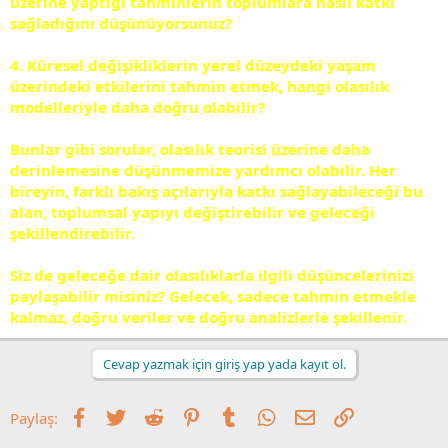
üzerine yaptığı tahminlerin toplumlara nasıl katkı
sağladığını düşünüyorsunuz?
4. Küresel değişikliklerin yerel düzeydeki yaşam
üzerindeki etkilerini tahmin etmek, hangi olasılık
modelleriyle daha doğru olabilir?
Bunlar gibi sorular, olasılık teorisi üzerine daha
derinlemesine düşünmemize yardımcı olabilir. Her
bireyin, farklı bakış açılarıyla katkı sağlayabileceği bu
alan, toplumsal yapıyı değiştirebilir ve geleceği
şekillendirebilir.
Siz de geleceğe dair olasılıklarla ilgili düşüncelerinizi
paylaşabilir misiniz? Gelecek, sadece tahmin etmekle
kalmaz, doğru veriler ve doğru analizlerle şekillenir.
Cevap yazmak için giriş yap yada kayıt ol.
Facebook
Twitter
Reddit
Pinterest
Tumblr
WhatsApp
E-posta
Link
Paylaş: