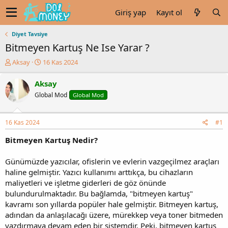
Giriş yap
Kayıt ol
Diyet Tavsiye
Bitmeyen Kartuş Ne Ise Yarar ?
K
B
Aksay
16 Kas 2024
o
a
n
ş
Aksay
u
l
Global Mod
Global Mod
y
a
u
n
b
g
16 Kas 2024
#1
a
ı
ş
ç
Bitmeyen Kartuş Nedir?
l
t
a
a
Günümüzde yazıcılar, ofislerin ve evlerin vazgeçilmez araçları
t
r
haline gelmiştir. Yazıcı kullanımı arttıkça, bu cihazların
a
i
n
h
maliyetleri ve işletme giderleri de göz önünde
i
bulundurulmaktadır. Bu bağlamda, "bitmeyen kartuş"
kavramı son yıllarda popüler hale gelmiştir. Bitmeyen kartuş,
adından da anlaşılacağı üzere, mürekkep veya toner bitmeden
yazdırmaya devam eden bir sistemdir. Peki, bitmeyen kartuş