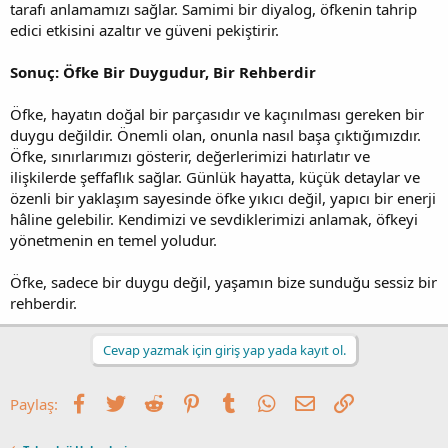
tarafı anlamamızı sağlar. Samimi bir diyalog, öfkenin tahrip
edici etkisini azaltır ve güveni pekiştirir.
Sonuç: Öfke Bir Duygudur, Bir Rehberdir
Öfke, hayatın doğal bir parçasıdır ve kaçınılması gereken bir
duygu değildir. Önemli olan, onunla nasıl başa çıktığımızdır.
Öfke, sınırlarımızı gösterir, değerlerimizi hatırlatır ve
ilişkilerde şeffaflık sağlar. Günlük hayatta, küçük detaylar ve
özenli bir yaklaşım sayesinde öfke yıkıcı değil, yapıcı bir enerji
hâline gelebilir. Kendimizi ve sevdiklerimizi anlamak, öfkeyi
yönetmenin en temel yoludur.
Öfke, sadece bir duygu değil, yaşamın bize sunduğu sessiz bir
rehberdir.
Cevap yazmak için giriş yap yada kayıt ol.
Facebook
Twitter
Reddit
Pinterest
Tumblr
WhatsApp
E-posta
Link
Paylaş: