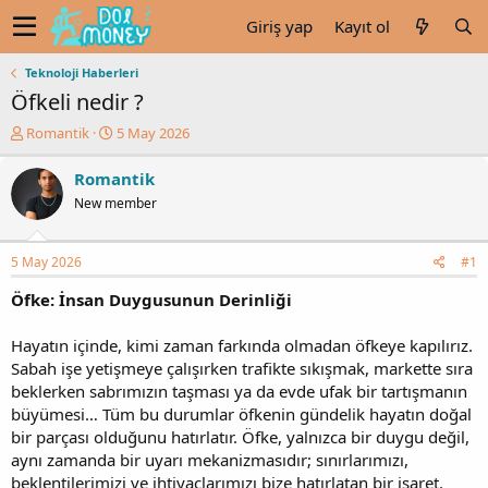
Giriş yap
Kayıt ol
Teknoloji Haberleri
Öfkeli nedir ?
K
B
Romantik
5 May 2026
o
a
n
ş
Romantik
u
l
New member
y
a
u
n
b
g
5 May 2026
#1
a
ı
ş
ç
Öfke: İnsan Duygusunun Derinliği
l
t
a
a
Hayatın içinde, kimi zaman farkında olmadan öfkeye kapılırız.
t
r
Sabah işe yetişmeye çalışırken trafikte sıkışmak, markette sıra
a
i
n
h
beklerken sabrımızın taşması ya da evde ufak bir tartışmanın
i
büyümesi… Tüm bu durumlar öfkenin gündelik hayatın doğal
bir parçası olduğunu hatırlatır. Öfke, yalnızca bir duygu değil,
aynı zamanda bir uyarı mekanizmasıdır; sınırlarımızı,
beklentilerimizi ve ihtiyaçlarımızı bize hatırlatan bir işaret.